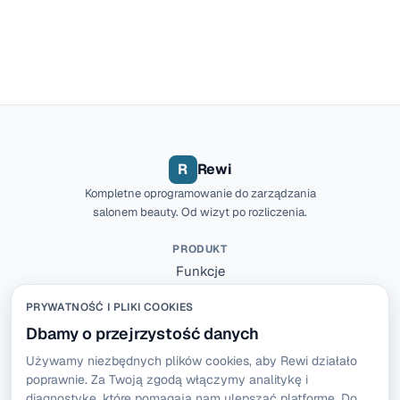
R
Rewi
Kompletne oprogramowanie do zarządzania
salonem beauty. Od wizyt po rozliczenia.
PRODUKT
Funkcje
Cennik
PRYWATNOŚĆ I PLIKI COOKIES
Wypróbuj Rewi za darmo
Zainstaluj aplikację
Dbamy o przejrzystość danych
Używamy niezbędnych plików cookies, aby Rewi działało
FIRMA
poprawnie. Za Twoją zgodą włączymy analitykę i
Regulamin
diagnostykę, które pomagają nam ulepszać platformę. Do